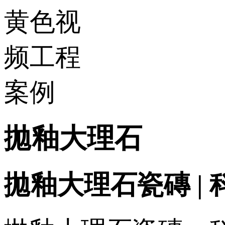
拋釉大理石
拋釉大理石瓷磚 | 科