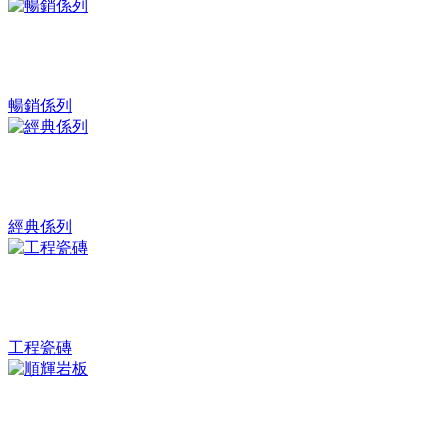
暢銷係列
經典係列
工程瓷磚