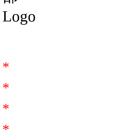
合作谘詢
*
*
*
*