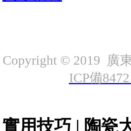
Copyright © 
ICP備847
實用技巧 | 陶