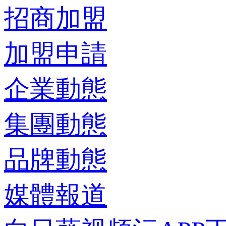
招商加盟
加盟申請
企業動態
集團動態
品牌動態
媒體報道