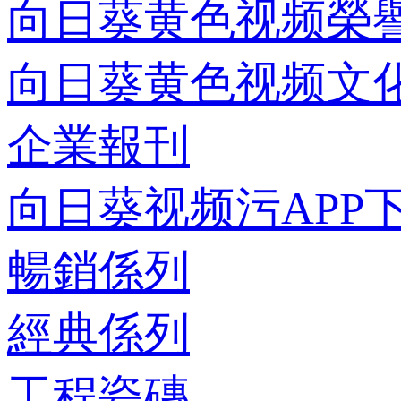
向日葵黄色视频榮
向日葵黄色视频文
企業報刊
向日葵视频污APP
暢銷係列
經典係列
工程瓷磚