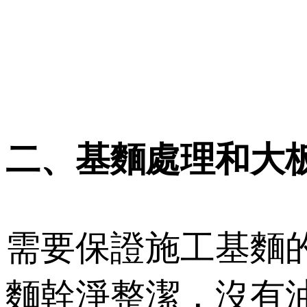
二、基麵處理和大
需要保證施工基麵的整
麵幹淨整潔，沒有