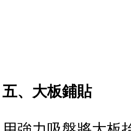
五、大板鋪貼
用強力吸盤將大板抬