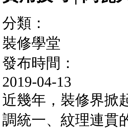
分類：
裝修學堂
發布時間：
2019-04-13
近幾年，裝修界掀起一
調統一、紋理連貫