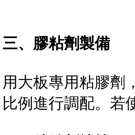
三、膠粘劑製備
用大板專用粘膠劑
比例進行調配。若使