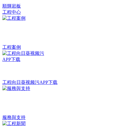
順輝岩板
工程中心
工程案例
工程向日葵视频污APP下载
服務與支持