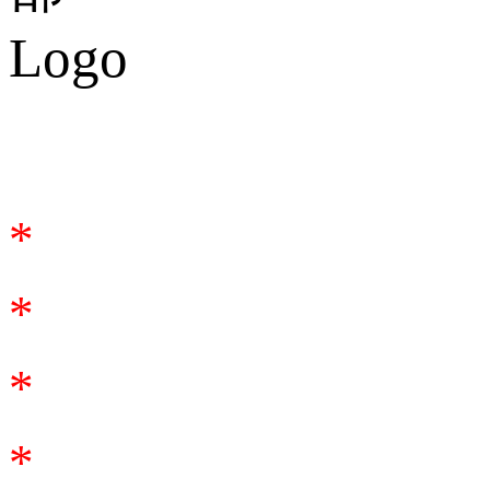
合作谘詢
*
*
*
*