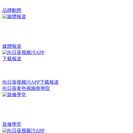
品牌動態
媒體報道
向日葵视频污APP下载報道
向日葵黄色视频商學院
裝修學堂