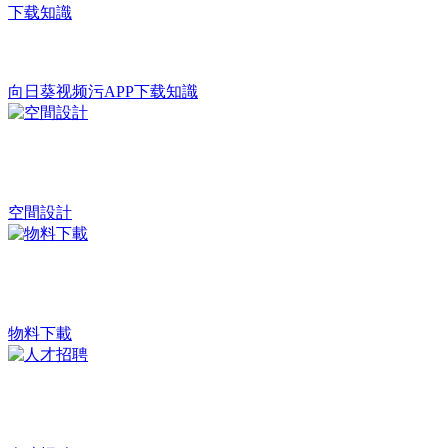
向日葵视频污APP下载知識
空間設計
物料下載