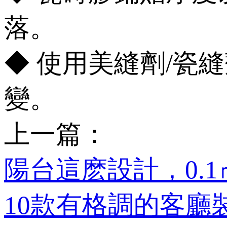
落。
◆ 使用美縫劑/瓷縫劑
變。
上一篇：
陽台這麽設計，0.1
10款有格調的客廳裝